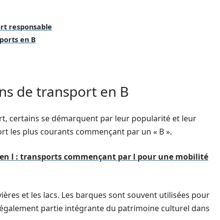
ort responsable
sports en B
s de transport en B
 certains se démarquent par leur popularité et leur
ort les plus courants commençant par un « B ».
en l : transports commençant par l pour une mobilité
ivières et les lacs. Les barques sont souvent utilisées pour
t également partie intégrante du patrimoine culturel dans