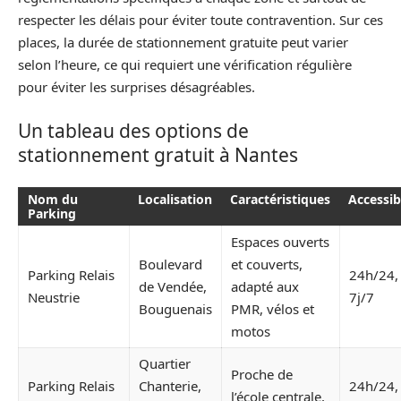
respecter les délais pour éviter toute contravention. Sur ces
places, la durée de stationnement gratuite peut varier
selon l’heure, ce qui requiert une vérification régulière
pour éviter les surprises désagréables.
Un tableau des options de
stationnement gratuit à Nantes
Nom du
Localisation
Caractéristiques
Accessibi
Parking
Espaces ouverts
Boulevard
et couverts,
Parking Relais
24h/24,
de Vendée,
adapté aux
Neustrie
7j/7
Bouguenais
PMR, vélos et
motos
Quartier
Proche de
Parking Relais
Chanterie,
24h/24,
l’école centrale,