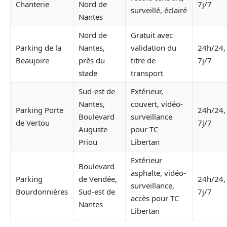
Chanterie
Nord de
7j/7
surveillé, éclairé
Nantes
Nord de
Gratuit avec
Parking de la
Nantes,
validation du
24h/24,
Beaujoire
près du
titre de
7j/7
stade
transport
Sud-est de
Extérieur,
Nantes,
couvert, vidéo-
Parking Porte
24h/24,
Boulevard
surveillance
de Vertou
7j/7
Auguste
pour TC
Priou
Libertan
Extérieur
Boulevard
asphalte, vidéo-
Parking
de Vendée,
24h/24,
surveillance,
Bourdonnières
Sud-est de
7j/7
accès pour TC
Nantes
Libertan