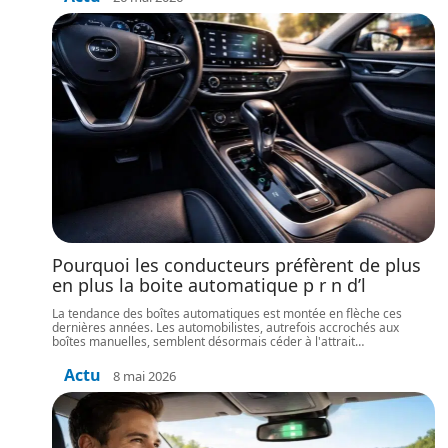
Pourquoi les conducteurs préfèrent de plus
en plus la boite automatique p r n d’l
La tendance des boîtes automatiques est montée en flèche ces
dernières années. Les automobilistes, autrefois accrochés aux
boîtes manuelles, semblent désormais céder à l'attrait
…
Actu
8 mai 2026